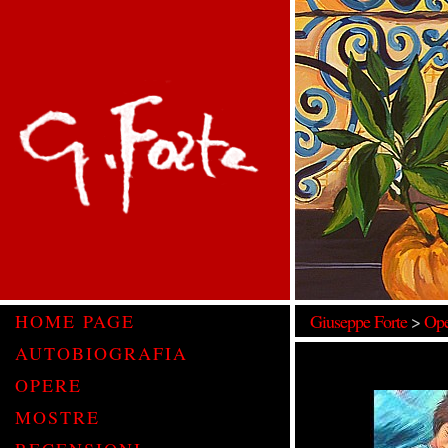
HOME PAGE
Giuseppe Forte
>
Ope
AUTOBIOGRAFIA
OPERE
MOSTRE