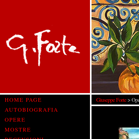
HOME PAGE
Giuseppe Forte
>
Ope
AUTOBIOGRAFIA
OPERE
MOSTRE