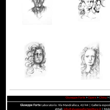
Giuseppe Forte
>
Opere
>
China
>
Giuseppe Forte
Laboratorio: Via Mandralisca, 42/44 | Galleria esposi
eMail:
info@giuseppefortepittore.it
| Mob