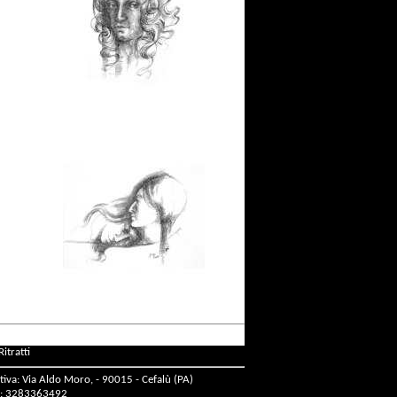
Ritratti
tiva: Via Aldo Moro, - 90015 - Cefalù (PA)
: 3283363492