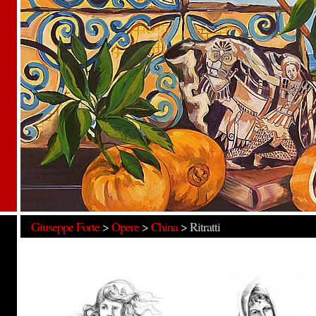
Giuseppe Forte
>
Opere
>
China
>
Ritratti